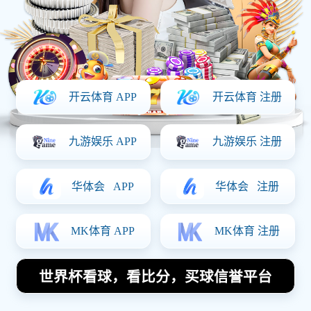
体育热点
Home
CBA季后赛山西对阵浙江的精彩对决预测与分析
CBA季后赛山西对阵浙江的精彩对