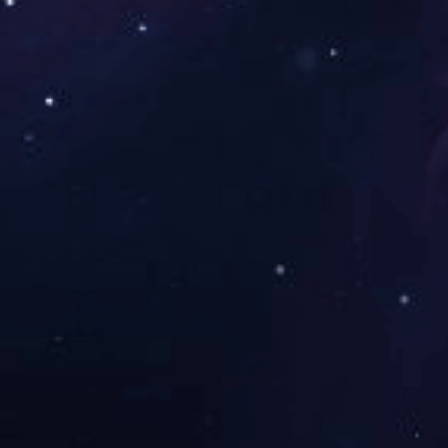
Comment
*
Post Comment