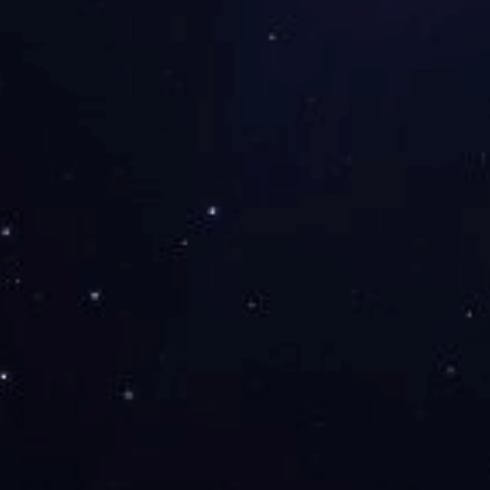
导航
金年会|金年会·jinnian(金字招牌)诚信
知道金
至上✅🏆『swarmda.com』🏆✅是世
体育热
界顶级真人游戏让生活更精彩!为国内
游戏玩家打造的全球最顶级乐趣游戏
体育明
APP,提供下载、入口、首页、平台、
服务种
登陆、官网、二十四小时专属客服在
交流金
线服务!全球最安全,最信誉,最公平的平
台运营商!