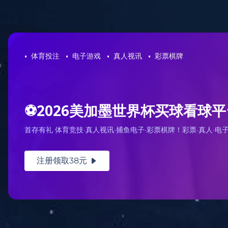
首页
知道金年会
体育热点
体育明星