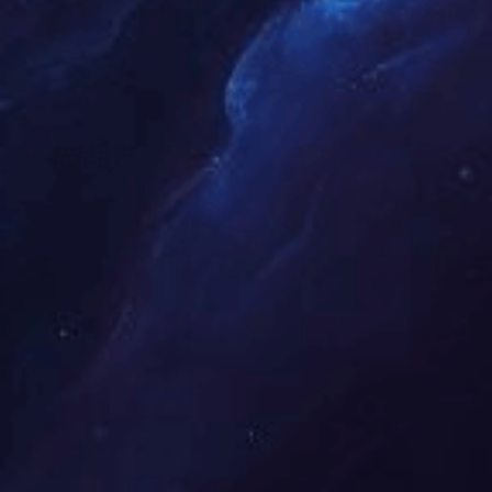
能全取三分，但在对阵法兰克福这样的强队时，能够
练和球员都表达了对比赛结果的满意，并表示这场比
动力。
神。他们在逆境中坚持不懈，通过顽强的防守和精准
联赛征程增添了一抹亮色。相信在接下来的比赛中，
。
s
*
Website
*