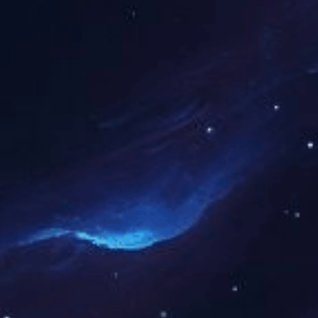
这一分对于汉堡来说无疑是宝贵的。尽管未
带走一分已经相当不易。赛后，汉堡队主教
赛将成为球队在接下来的赛季中继续奋进的
这场比赛充分展示了汉堡队的韧性和团队精
的反击，逼平了实力强劲的对手，为自己的
汉堡队将继续以此为动力，争取更好的成绩
发表评论
Name
*
E-mail Addres