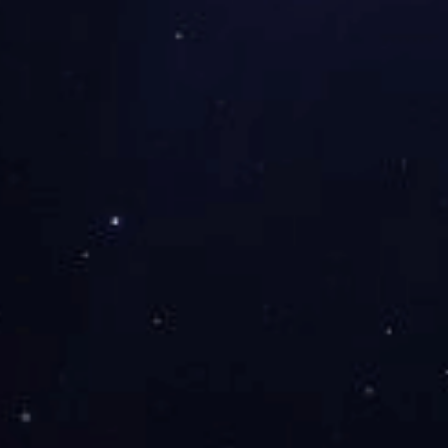
导航
金年会|金年会·jinnian(金字招牌)诚信
知道金
至上✅🏆『swarmda.com』🏆✅是世
体育热
界顶级真人游戏让生活更精彩!为国内
游戏玩家打造的全球最顶级乐趣游戏
体育明
APP,提供下载、入口、首页、平台、
服务种
登陆、官网、二十四小时专属客服在
交流金
线服务!全球最安全,最信誉,最公平的平
台运营商!