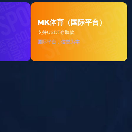
导航
知道金年会
体育热点
体育明星
服务种类
交流金年会体育