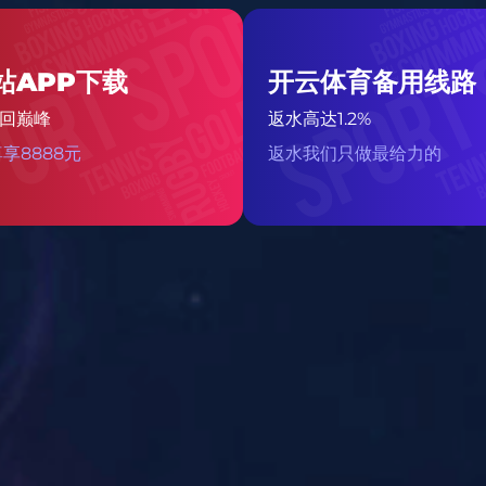
决精彩瞬间回顾与分析
在角球对决中的精彩瞬间。通过对这场比赛中关键时
进行进攻与防守，以及这些战术在比赛中的实际效
行过程中的技术特点和团队配合，为足球爱好者提供
球比赛中角球这一重要环节的战术意义，并欣赏到女
，它不仅可以直接制造威胁，还能为球队创造出更多
一个有效的角球战术往往能够改变比赛的走势。意大
她们对于角球战术运用的深刻理解。
精彩的角球而改写了结果。因此，在这场较量中，两