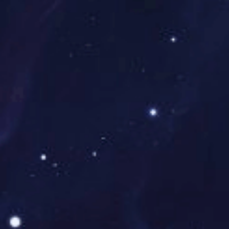
了很高水平。她们通常采用短传或快速转移的方法来
。当获得角球时，她们并不急于发起攻击，而是冷静
她们可以抓住中国女足防守漏洞。
锋和中场组织者常常负责主罚，她们具备良好的视野
择低平传球或者高吊到禁区内，通过不同方式制造混
变的战术安排，让中国队难以预测并形成有效防守。
争抢。在一些情况下，她们通过提前预判位置，与防
再次传递机会。这种强烈拼抢意识不仅体现了她们对
，中国女足也表现出了顽强抵抗。针对对手不同类型
措施。例如，在面对高空传中时，中国后卫积极站
减少了来自禁区内的威胁。