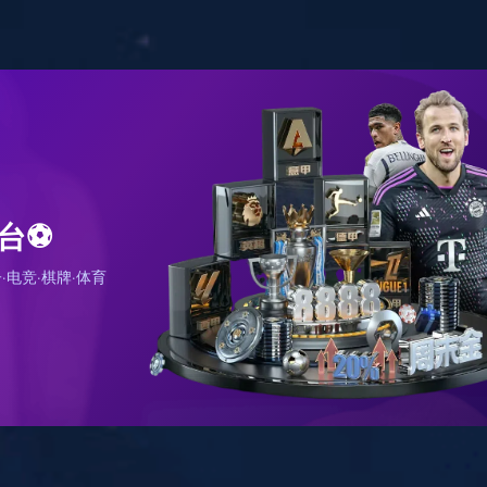
我们的邮箱地址:
致电我们:
nolmjqarw@gmail.com
15118852535
服务种类
交流金年会体育
体育热点
Home
意大利女足与中国女足角球对决精彩瞬间回顾与分析