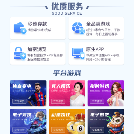
广东以119-113战胜上海，取得七连
胜，登顶CBA积分榜
2025-05-08 19:08:01
289
在最近的一场CBA联赛中，广东队以119-113击败上海
队，成功取得了七连胜，登顶CBA积分榜。这场比赛
不仅让广东球迷们欢欣鼓舞，也让整个篮球界为之瞩
目。广东队的表现堪称完美，展示了强大的团队实力
和不屈的斗志。
比赛一开始，广东队便展现出强劲的攻势。队员们配
合默契，攻防两端都表现出色。特别是球队核心球员
的出色发挥，为球队奠定了胜利的基础。首节比赛结
束时，广东队已经取得了领先优势，这让全场观众为
之沸腾。
在第二节比赛中，上海队试图反扑，但广东队并未松
懈。凭借精准的三分球和稳健的防守，广东队始终保
持着比分的领先。尤其是队员们在关键时刻的冷静表