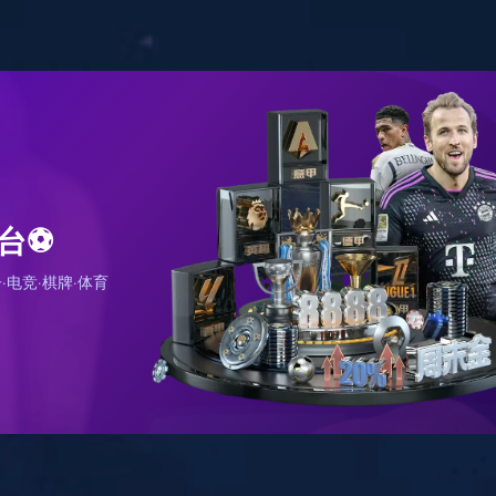
我们的邮箱地址:
致电我们:
nolmjqarw@gmail.com
15118852535
服务种类
交流金年会体育
体育热点
Home
中国女足迎战乌克兰女足全力争胜展现实力与风采