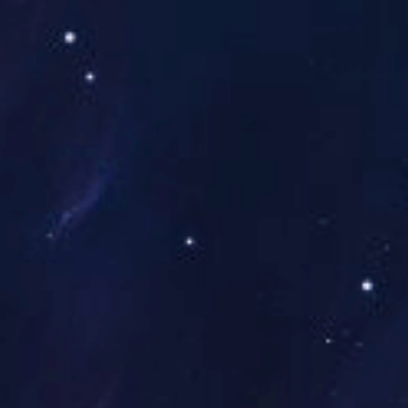
会上夺得银牌，这一成就让全国人民为之振奋。当时，
世界的尊重。这些辉煌历史不仅提升了女性运动员的
。
子足球中占有举足轻重的位置。然而，随着时代的发
也面临越来越激烈的竞争。因此，在这样的背景下，