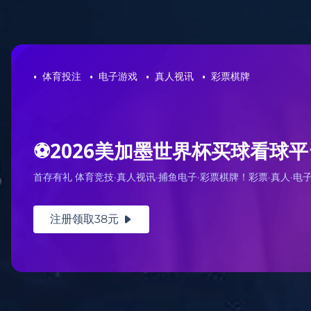
首页
知道金年会
体育热点
体育明星