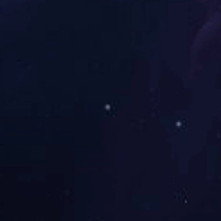
Comment
*
Post Comment