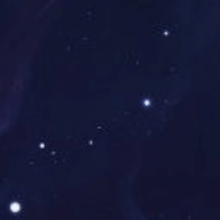
。
，以适应现代足球发展的趋势。在技术层面上，球队
，使整体战术更加灵活多变。这种战略性的转变使得
具有丰富经验的新教练，以便更好地指导球员。在他
了身体素质和技战术水平，为接下来的比赛做好充分
方面也得到了显著提升。通过心理辅导和团队建设活
这使得每位球员都能在关键时刻展现出最佳状态，为
欧洲地区逐渐崭露头角。虽然她们尚未达到顶尖强队
有能力给任何对手制造困难。在战术安排上，她们通
对强敌时尤其有效。