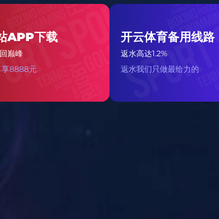
争胜展现实力与风采
了顽强拼搏的精神与卓越的竞技实力。本文将从四个
女足的历史背景、球队现状及发展、对手分析以及比
家体育的一面旗帜，其优秀表现令国人自豪。当前球
。而乌克兰女足作为本次比赛的重要对手，也不容小
示与未来方向，通过全力争胜，不仅为国争光，更展
发展的重要参与者之一。在过去几十年的发展历程中，
列优异成绩。特别是在1995年世界杯上获得亚军，