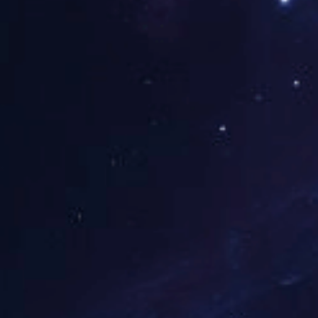
此外，乌克兰队内拥有几名技术娴熟且具备
线形成威胁。因此，中国女足必须高度警惕
控制比赛节奏。
通过对乌克兰队伍特点及近期表现进行深入
认真研究对手并制定相应策略，才能最大限
金年会体育
4、展望未来与比赛意义
即将到来的这一场较量，对于中国女足而言
我的机会。如果能够成功战胜乌克兰队，将
心，从而推动整体水平进一步提升。
同时，此次比赛也是向外界展示中国女性运
到女子足球的发展，从而吸引更多年轻女孩
进。
总之，在强大的竞争环境下，坚持奋斗与创