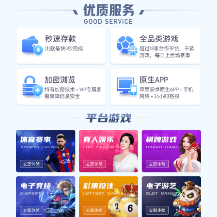
莱昂纳德单节32分力挽狂澜，带队
晋级总决赛的壮丽篇章
2025-06-01 23:05:33
474
在篮球历史的长河中，出现了无数让人热血沸腾的瞬
间，能够真正震撼人心的时刻并不多见。而莱昂纳德
在这场比赛中的表现，无疑是这样的一个时刻。当球
队陷入困境，胜利的天平倾向对手，所有人几乎都已
经失去了希望。莱昂纳德却没有放弃，他用自己的方
式回应了挑战，向世人展示了什么叫真正的篮球英
雄。
在这场关键的比赛中，球队面对的是一个极其强大的
对手，整个系列赛都打得异常胶着。此时已经到了决
定胜负的最后一场，比赛前几节，球队的表现并不尽
如人意，失误连连，投篮命中率也不高，对手趁机拉
开了比分差距。场边的球迷们脸上写满了失望与焦
虑，仿佛看到了球队即将被淘汰的结局。