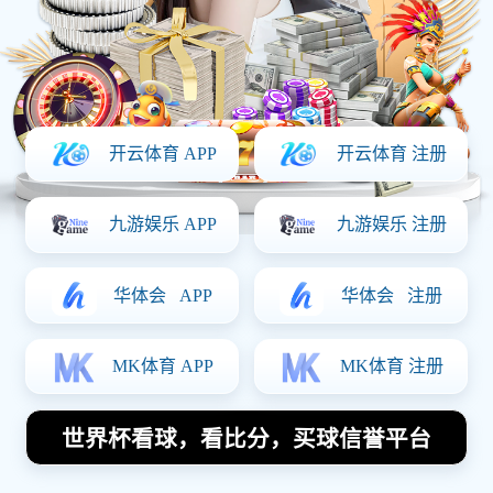
体育明星
Home
莱昂纳德单节32分力挽狂澜，带队晋级总决赛的壮丽篇章