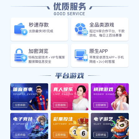
广州足球队以64分领跑钻石联赛积
分榜展现强劲实力
2025-12-25 04:44:47
537
广州足球队在本赛季的钻石联赛中，以64分的优异成
绩稳居积分榜首位，展现出强劲的实力和竞争力。本
文将从四个方面深入探讨广州足球队为何能够取得如
此佳绩，包括球队整体实力、战术安排、球员表现以
及教练团队的贡献。通过分析这些因素，可以更清晰
地了解广州足球队在本赛季中的突出表现及其背后的
原因。同时，也可以展望球队未来的发展潜力和可能
面临的挑战。
1、球队整体实力
广州足球队之所以能在钻石联赛中领跑，首先得益于
其强大的整体实力。作为一支历史悠久且具有丰富经
验的球队，广州足球队在各个方面都具备了较高的水
平。不仅拥有坚固的防守体系，还有流畅而富有创造
性的进攻能力，这使得他们在比赛中往往能够掌控局