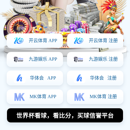
体育明星
Home
广州足球队以64分领跑钻石联赛积分榜展现强劲实力