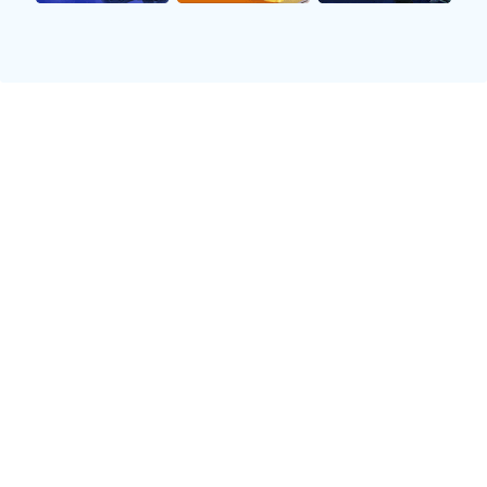
与此英格兰队与意大利队的热身赛同样引人注目。最
终，英格兰队以2:0战胜了意大利队。这场比赛中，英
格兰队的年轻球员们表现得尤为突出，新星哈兰德和
拉什福德的精彩发挥，让人看到了英格兰队未来的无
限潜力。尽管意大利队在控球和传球方面展现了他们
一贯的精湛技艺，但面对英格兰队的紧逼防守和快速
反击，依然难以找到破解之道。这场胜利让英格兰队
的士气高涨，队员们对即将到来的欧洲杯充满了信
心。