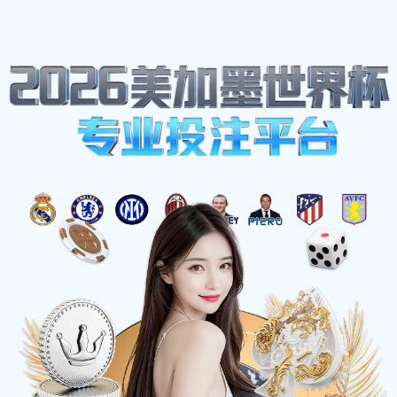
我们的邮箱地址:
nolmjqarw@gmail.com
致电我们:
15118852535