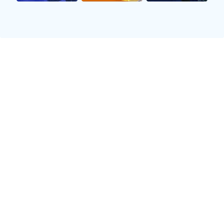
现。在足球领域，这种发型逐渐被一些知名球员所采
用，使得它成为了赛场上的一种独特标识。
随着全球化进程加快，越来越多来自不同国家和地区
的球员开始接受并推广这种风格。不论是在世界大赛
还是日常联赛中，扎小辫不仅让球员们显得更加个性
鲜明，也让他们有机会展示自己的文化背景。
此外，小辫也代表了一种不羁与自由的态度。在激烈