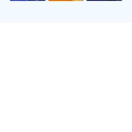
相结合，确保每位球员都能在各自的位置上发挥最大
的潜力。通过严格的体能测试和技能评估，教练组能
够及时调整训练方案，以满足不同球员的需求。
此外，球队还引入了现代科技手段，如视频分析系统
和数据统计软件，为每场比赛提供详尽的数据支持。
这些技术手段帮助教练组更好地了解对手，同时也让
球员们能够直观地看到自己的优缺点，从而不断提升
自己。