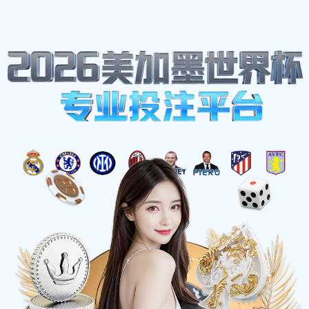
我们的邮箱地址:
nolmjqarw@gmail.com
致电我们:
15118852535