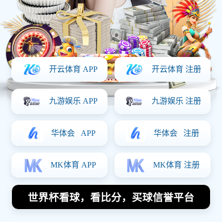
体育明星
Home
杭州篮球队实力强劲荣登全国第八名展现出色竞技水平与团
队合作精神