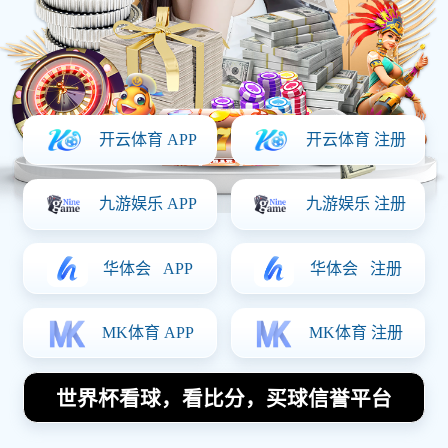
体育明星
Home
巴萨迎战伊维萨全力争胜力图在主场延续连胜势头
巴萨迎战伊维萨全力争胜力图在主