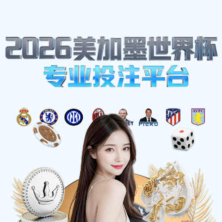
我们的邮箱地址:
nolmjqarw@gmail.com
致电我们:
15118852535